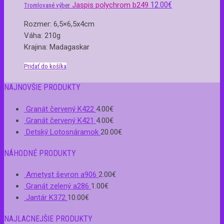
12.00
€
Jaspis polychrom b249
Tromlované výber
Rozmer: 6,5×6,5x4cm
Váha: 210g
Krajina: Madagaskar
Pridať do košíka
NAJNOVŠIE PRODUKTY
Granát červený K422
4.00
€
Granát červený K421
4.00
€
Detský Lotosnáramok
20.00
€
NÁHODNÉ PRODUKTY
Ametyst ševron a906
2.00
€
Granát zelený a286
1.00
€
Jantár K372
10.00
€
NAJLACNEJŠIE PRODUKTY