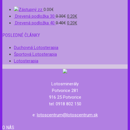
zz
0.00
€
Drevená podložka 30
0.30
€
0.20
€
Drevená podložka 40
0.40
€
0.20
€
POSLEDNÉ ČLÁNKY
Duchovná Lotosterapia
Športová Lotosterapia
Lotosterapia
Lotosminerály
Potvorice 281
916 25 Potvorice
tel: 0918 802 150
e:
lotoscentrum@lotoscentrum.sk
O NÁS