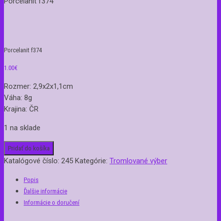
Porcelanit f374
Porcelanit f374
1.00
€
Rozmer: 2,9x2x1,1cm
Váha: 8g
Krajina: ČR
1 na sklade
Pridať do košíka
Katalógové číslo:
245
Kategórie:
Tromlované výber
Popis
Ďalšie informácie
Informácie o doručení