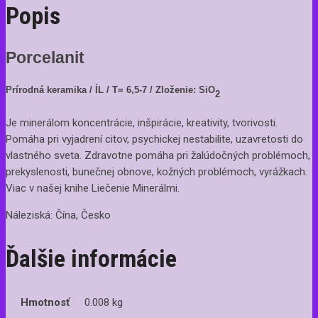
Popis
Porcelanit
Prírodná keramika / ÍL / T= 6,5-7 / Zloženie: SiO
2
Je minerálom koncentrácie, inšpirácie, kreativity, tvorivosti.
Pomáha pri vyjadrení citov, psychickej nestabilite, uzavretosti do
vlastného sveta. Zdravotne pomáha pri žalúdočných problémoch,
prekyslenosti, bunečnej obnove, kožných problémoch, vyrážkach.
Viac v našej knihe Liečenie Minerálmi.
Náleziská: Čína, Česko
Ďalšie informácie
Hmotnosť
0.008 kg