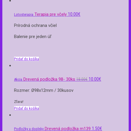
10.00
€
Terapia pre včely
Lotosterapia
Prírodná ochrana včiel
Balenie pre jeden úľ
Pridať do košíka
10.00
€
Drevená podložka 98- 30ks
18.00
€
Akcia
Rozmer: Ø98x12mm / 30kusov
Zľava!
Pridať do košíka
1.50
€
Drevená podložka m139
Podložky a doplnky