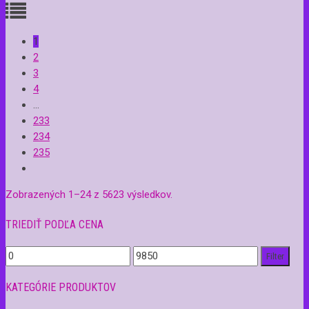
1
2
3
4
…
233
234
235
Zobrazených 1–24 z 5623 výsledkov.
TRIEDIŤ PODĽA CENA
Filter
KATEGÓRIE PRODUKTOV