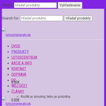
Hľadať:
Vyhľadávanie
Search for:
ÚVOD
PRODUKTY
LOTOSCENTRUM
AKCIE A INFO
0
KONTAKT
DOPRAVA
OP
0.00
€
MÔJ ÚČET
0
ČLÁNKY
Košík je smutný, lebo je prázdny.
0.00
€