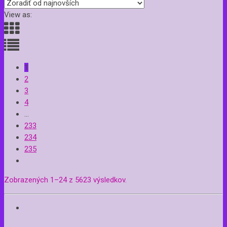
View as:
1
2
3
4
…
233
234
235
Zobrazených 1–24 z 5623 výsledkov.