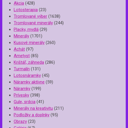
Akcia
(428)
Lotosterapia
(23)
Tromlované výber
(1638)
Tromlované minerály
(244)
Placky, mydlá
(29)
Minerály
(1701)
Kusové minerály
(260)
Achát
(97)
Ametyst
(85)
Krištáľ, záhneda
(286)
Turmalín
(131)
Lotosnáramky
(45)
Náramky aktívne
(59)
Náramky
(199)
Prívesky
(398)
Gule, srdcia
(41)
Minerály na kreativitu
(211)
Podložky a doplnky
(95)
Obrazy
(23)