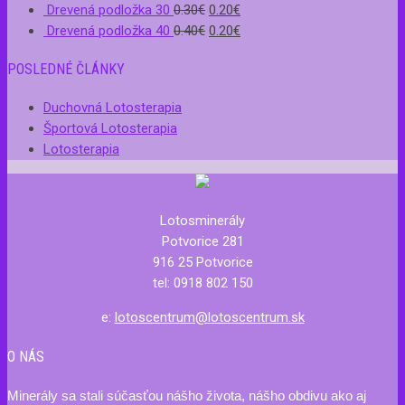
Drevená podložka 30
0.30
€
0.20
€
Drevená podložka 40
0.40
€
0.20
€
POSLEDNÉ ČLÁNKY
Duchovná Lotosterapia
Športová Lotosterapia
Lotosterapia
Lotosminerály
Potvorice 281
916 25 Potvorice
tel: 0918 802 150
e:
lotoscentrum@lotoscentrum.sk
O NÁS
Minerály sa stali súčasťou nášho života, nášho obdivu ako aj