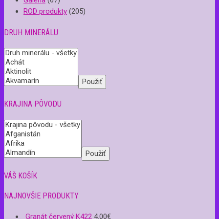
Galéria
(67)
ROD produkty
(205)
DRUH MINERÁLU
Použiť
KRAJINA PÔVODU
Použiť
VÁŠ KOŠÍK
NAJNOVŠIE PRODUKTY
Granát červený K422
4.00
€