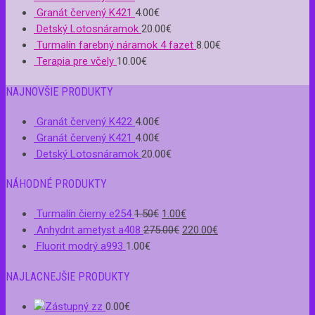
Granát červený K421
4.00
€
Detský Lotosnáramok
20.00
€
Turmalín farebný náramok 4 fazet
8.00
€
Terapia pre včely
10.00
€
NAJNOVŠIE PRODUKTY
Granát červený K422
4.00
€
Granát červený K421
4.00
€
Detský Lotosnáramok
20.00
€
NÁHODNÉ PRODUKTY
Turmalín čierny e254
1.50
€
1.00
€
Anhydrit ametyst a408
275.00
€
220.00
€
Fluorit modrý a993
1.00
€
NAJLACNEJŠIE PRODUKTY
zz
0.00
€