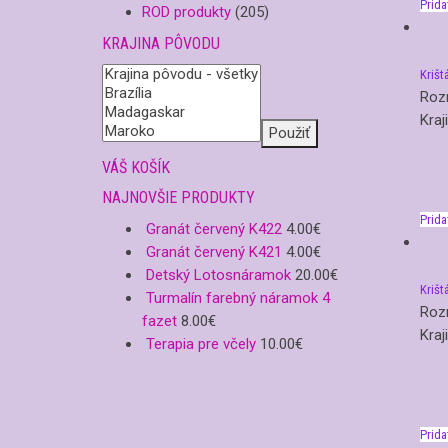
Prida
ROD produkty
(205)
KRAJINA PÔVODU
Krišt
Roz
Kraj
Použiť
VÁŠ KOŠÍK
NAJNOVŠIE PRODUKTY
Prida
Granát červený K422
4.00
€
Granát červený K421
4.00
€
Detský Lotosnáramok
20.00
€
Krišt
Turmalín farebný náramok 4
Roz
fazet
8.00
€
Kraj
Terapia pre včely
10.00
€
Prida