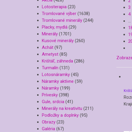
2
Lotosterapia
(23)
3
Tromlované výber
(1638)
4
Tromlované minerály
(244)
…
Placky, mydlá
(29)
1
Minerály
(1701)
1
Kusové minerály
(260)
2
Achát
(97)
Ametyst
(85)
Zobraze
Krištáľ, záhneda
(286)
Turmalín
(131)
Lotosnáramky
(45)
Náramky aktívne
(59)
Náramky
(199)
Krišt
Prívesky
(398)
Roz
Gule, srdcia
(41)
Kraj
Minerály na kreativitu
(211)
Podložky a doplnky
(95)
Obrazy
(23)
Galéria
(67)