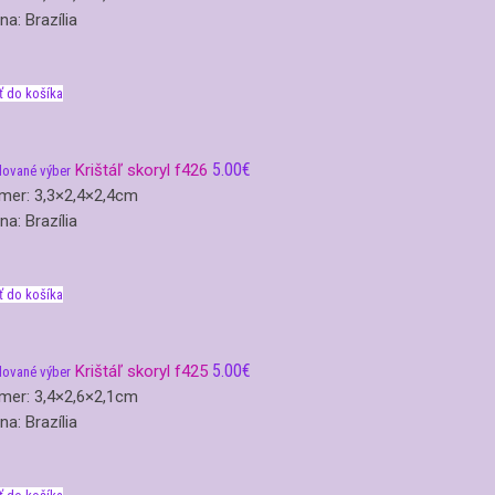
ina: Brazília
ť do košíka
5.00
€
Krištáľ skoryl f426
lované výber
mer: 3,3×2,4×2,4cm
ina: Brazília
ť do košíka
5.00
€
Krištáľ skoryl f425
lované výber
mer: 3,4×2,6×2,1cm
ina: Brazília