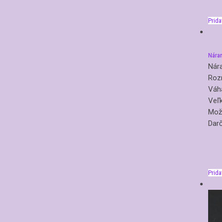
Prida
Nára
Nár
Roz
Váh
Veľk
Možn
Darč
Prida