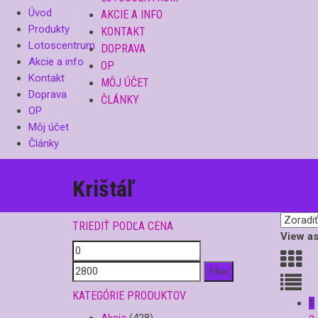
Úvod
AKCIE A INFO
Produkty
KONTAKT
Lotoscentrum
DOPRAVA
Akcie a info
OP
Kontakt
MÔJ ÚČET
Doprava
ČLÁNKY
OP
Môj účet
Články
Krištáľ
TRIEDIŤ PODĽA CENA
View as
Filter
KATEGÓRIE PRODUKTOV
1
Akcia
(428)