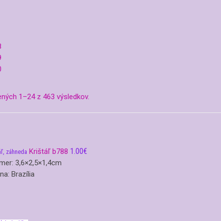
8
9
0
ných 1–24 z 463 výsledkov.
1.00
€
Krištáľ b788
áľ, záhneda
mer: 3,6×2,5×1,4cm
ina: Brazília