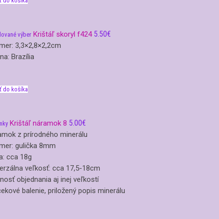
ť do košíka
5.50
€
Krištáľ skoryl f424
lované výber
mer: 3,3×2,8×2,2cm
ina: Brazília
ť do košíka
5.00
€
Krištáľ náramok 8
mky
amok z prírodného minerálu
mer: gulička 8mm
a: cca 18g
erzálna veľkosť: cca 17,5-18cm
osť objednania aj inej veľkostí
ekové balenie, priložený popis minerálu