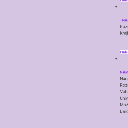
Prida
Trom
Roz
Kraj
Prida
Nára
Nár
Roz
Váh
Univ
Možn
Darč