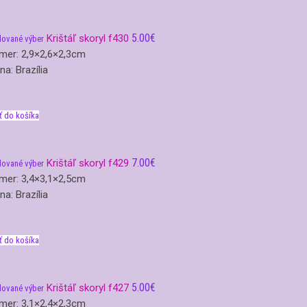
5.00
€
Krištáľ skoryl f430
lované výber
mer: 2,9×2,6×2,3cm
ina: Brazília
ť do košíka
7.00
€
Krištáľ skoryl f429
lované výber
mer: 3,4×3,1×2,5cm
ina: Brazília
ť do košíka
5.00
€
Krištáľ skoryl f427
lované výber
mer: 3,1×2,4×2,3cm