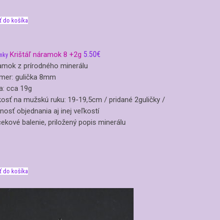
ť do košíka
5.50
€
Krištáľ náramok 8 +2g
mky
amok z prírodného minerálu
mer: gulička 8mm
a: cca 19g
osť na mužskú ruku: 19-19,5cm / pridané 2guličky /
osť objednania aj inej veľkostí
ekové balenie, priložený popis minerálu
ť do košíka