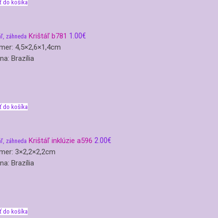
ť do košíka
1.00
€
Krištáľ b781
áľ, záhneda
mer: 4,5×2,6×1,4cm
ina: Brazília
ť do košíka
2.00
€
Krištáľ inklúzie a596
áľ, záhneda
mer: 3×2,2×2,2cm
ina: Brazília
ť do košíka