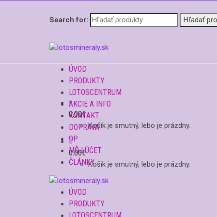
Search for:
ÚVOD
PRODUKTY
LOTOSCENTRUM
0
AKCIE A INFO
0.00
€
KONTAKT
Košík je smutný, lebo je prázdny.
DOPRAVA
OP
0
MÔJ ÚČET
0.00
€
ČLÁNKY
Košík je smutný, lebo je prázdny.
ÚVOD
PRODUKTY
LOTOSCENTRUM