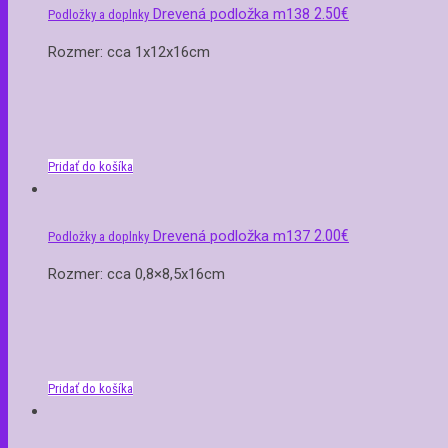
2.50
€
Drevená podložka m138
Podložky a doplnky
Rozmer: cca 1x12x16cm
Pridať do košíka
2.00
€
Drevená podložka m137
Podložky a doplnky
Rozmer: cca 0,8×8,5x16cm
Pridať do košíka