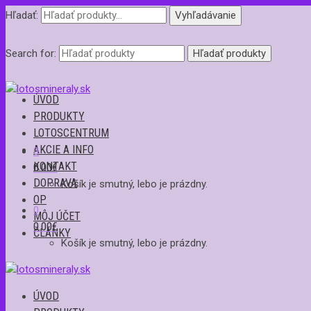
Hľadať:
Vyhľadávanie
Search for:
ÚVOD
PRODUKTY
LOTOSCENTRUM
AKCIE A INFO
0
KONTAKT
0.00
€
DOPRAVA
Košík je smutný, lebo je prázdny.
OP
0
MÔJ ÚČET
0.00
€
ČLÁNKY
Košík je smutný, lebo je prázdny.
ÚVOD