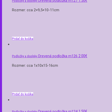
1.50
€
Drevená podložka m127
Podložky a doplnky
Rozmer: cca 2×9,5×10-11cm
Pridať do košíka
2.00
€
Drevená podložka m126
Podložky a doplnky
Rozmer: cca 1x10x15-16cm
Pridať do košíka
1.50
€
Drevená podložka m124
Podložky a doplnky