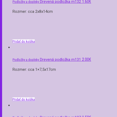
1.60
€
Drevená podložka m132
Podložky a doplnky
Rozmer: cca 2x8x14cm
Pridať do košíka
2.00
€
Drevená podložka m131
Podložky a doplnky
Rozmer: cca 1×7,5x17cm
Pridať do košíka