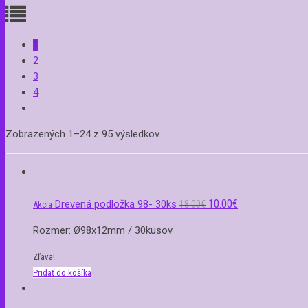
1
2
3
4
Zobrazených 1–24 z 95 výsledkov.
10.00
€
Drevená podložka 98- 30ks
18.00
€
Akcia
Rozmer: Ø98x12mm / 30kusov
Zľava!
Pridať do košíka