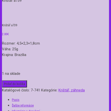
Krištáľ a739
Krištáľ a739
2.00
€
Rozmer: 4,5×2,3×1,8cm
Váha: 25g
Krajina: Brazília
1 na sklade
Pridať do košíka
Katalógové číslo:
7-741
Kategórie:
Krištáľ, záhneda
Popis
Ďalšie informácie