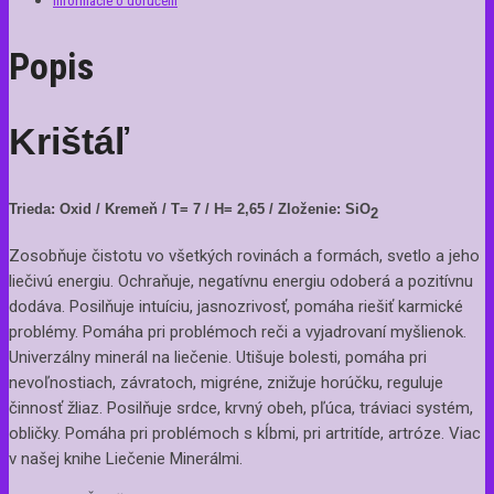
Informácie o doručení
Popis
Krištáľ
Trieda: Oxid / Kremeň / T= 7 / H= 2,65 / Zloženie: SiO
2
Zosobňuje čistotu vo všetkých rovinách a formách, svetlo a jeho
liečivú energiu. Ochraňuje, negatívnu energiu odoberá a pozitívnu
dodáva. Posilňuje intuíciu, jasnozrivosť, pomáha riešiť karmické
problémy. Pomáha pri problémoch reči a vyjadrovaní myšlienok.
Univerzálny minerál na liečenie. Utišuje bolesti, pomáha pri
nevoľnostiach, závratoch, migréne, znižuje horúčku, reguluje
činnosť žliaz. Posilňuje srdce, krvný obeh, pľúca, tráviaci systém,
obličky. Pomáha pri problémoch s kĺbmi, pri artritíde, artróze. Viac
v našej knihe Liečenie Minerálmi.