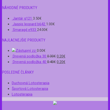
NÁHODNÉ PRODUKTY
Jantár g121
3.50
€
Jaspis leopard b642
1.00
€
Smaragd e933
24.00
€
NAJLACNEJŠIE PRODUKTY
zz
0.00
€
Drevená podložka 30
0.30
€
0.20
€
Drevená podložka 40
0.40
€
0.20
€
POSLEDNÉ ČLÁNKY
Duchovná Lotosterapia
Športová Lotosterapia
Lotosterapia