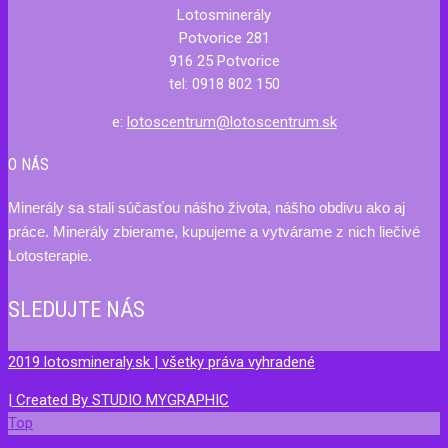
Lotosminerály
Potvorice 281
916 25 Potvorice
tel: 0918 802 150
e:
lotoscentrum@lotoscentrum.sk
O NÁS
Minerály sa stali súčasťou nášho života, nášho obdivu ako aj
práce. Minerály zbierame, kupujeme a vytvárame z nich liečivé
Lotosterapie.
SLEDUJTE NÁS
2019 lotosmineraly.sk | všetky práva vyhradené
| Created By
STUDIO MYGRAPHIC
Top