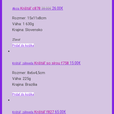
26.00
€
Krištáľ c878
38.00
€
Akcia
Rozmer: 15x11x8cm
Váha: 1 630g
Krajina: Slovensko
Zľava!
Pridať do košíka
15.00
€
Krištáľ so sírou f758
Krištáľ, záhneda
Rozmer: 8x6x4,5cm
Váha: 225g
Krajina: Brazília
Pridať do košíka
65.00
€
Krištáľ f827
Krištáľ, záhneda