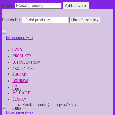
Hľadať:
Vyhľadávanie
Search for:
ÚVOD
PRODUKTY
LOTOSCENTRUM
AKCIE A INFO
0
KONTAKT
DOPRAVA
OP
0.00
€
MÔJ ÚČET
0
ČLÁNKY
Košík je smutný, lebo je prázdny.
0.00
€