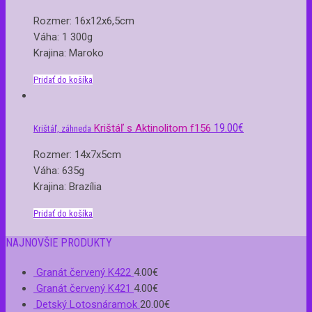
Rozmer: 16x12x6,5cm
Váha: 1 300g
Krajina: Maroko
Pridať do košíka
19.00
€
Krištáľ s Aktinolitom f156
Krištáľ, záhneda
Rozmer: 14x7x5cm
Váha: 635g
Krajina: Brazília
Pridať do košíka
NAJNOVŠIE PRODUKTY
Granát červený K422
4.00
€
Granát červený K421
4.00
€
Detský Lotosnáramok
20.00
€